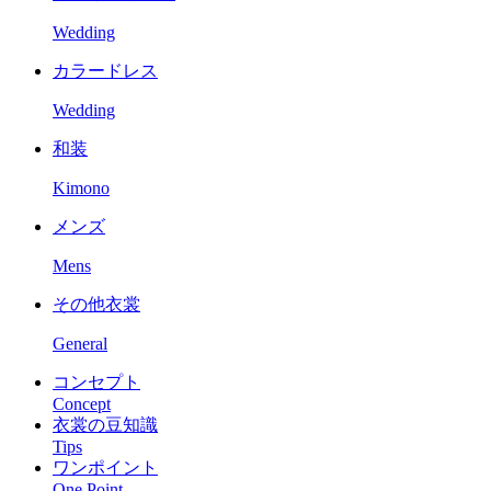
Wedding
カラードレス
Wedding
和装
Kimono
メンズ
Mens
その他衣裳
General
コンセプト
Concept
衣裳の豆知識
Tips
ワンポイント
One Point