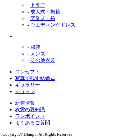
-
七五三
-
成人式・振袖
-
卒業式・袴
-
ウエディングドレス
-
和装
-
メンズ
-
その他衣裳
コンセプト
写真で残す結婚式
ギャラリー
ショップ
新着情報
衣裳の豆知識
ワンポイント
よくあるご質問
Copyright
© Blanpur All Rights Reserved.